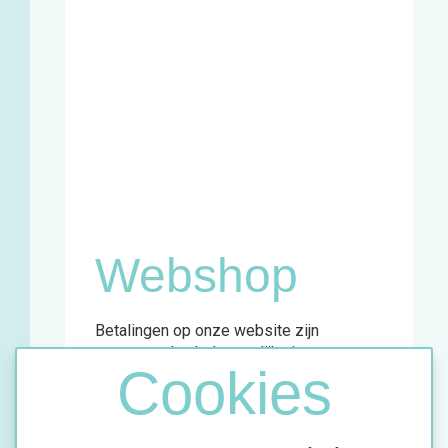
Zaterdag
11u - 18u
Winkel en
infopunt:
Maandag
13u - 17u
Woensdag
11u - 18u
Vrijdag
13u - 18u
Zaterdag
11u - 18u
Webshop
Betalingen op onze website zijn
momenteel enkel mogelijk via
Cookies
overschrijving.
Meer info vind je in de bevestigingsmail
van jouw aankoop.