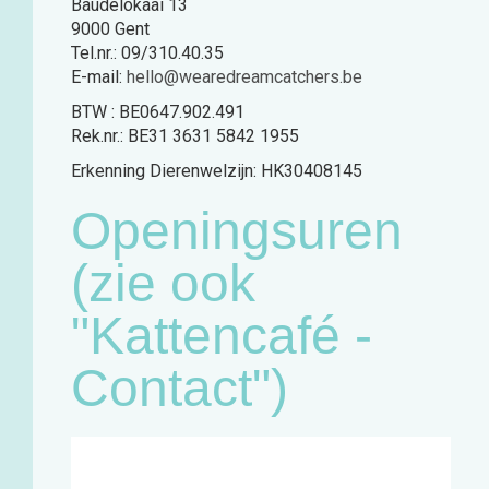
Baudelokaai 13
9000 Gent
Tel.nr.: 09/310.40.35
E-mail:
hello@wearedreamcatchers.be
BTW : BE0647.902.491
Rek.nr.: BE31 3631 5842 1955
Erkenning Dierenwelzijn: HK30408145
Openingsuren
(zie ook
"Kattencafé -
Contact")
Café:
Woensdag
11u - 18u