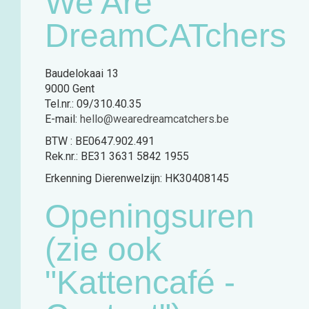
We Are
DreamCATchers
Baudelokaai 13
9000 Gent
Tel.nr.: 09/310.40.35
E-mail:
hello@wearedreamcatchers.be
BTW : BE0647.902.491
Rek.nr.: BE31 3631 5842 1955
Erkenning Dierenwelzijn: HK30408145
Openingsuren
(zie ook
"Kattencafé -