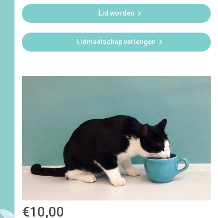

Lid worden

Lidmaatschap verlengen
€10,00