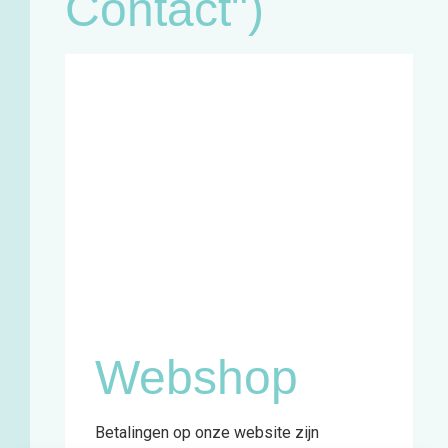
Contact")
Café:
Woensdag
11u - 18u
Zaterdag
11u - 18u
Winkel en
infopunt:
Maandag
13u - 17u
Woensdag
11u - 18u
Vrijdag
13u - 18u
Zaterdag
11u - 18u
Webshop
Betalingen op onze website zijn