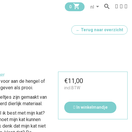


0
← Terug naar overzicht
ger
€11,00
 voor aan de hengel of
 geven als prooi.
incl.BTW
ltjes zijn gemaakt van
rd dierlijk materiaal.
In winkelmandje
 ik best met mijn kat?
et mijn kat kunnen
 denk dat mijn kat niet