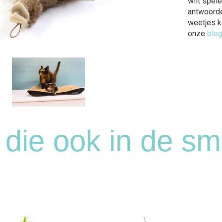
wilt spele
antwoorde
weetjes k
onze
blog
 die ook in de s
n