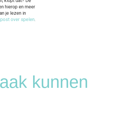
n, klopt dat? De
n hierop en meer
an je lezen in
post over spelen
.
maak kunnen