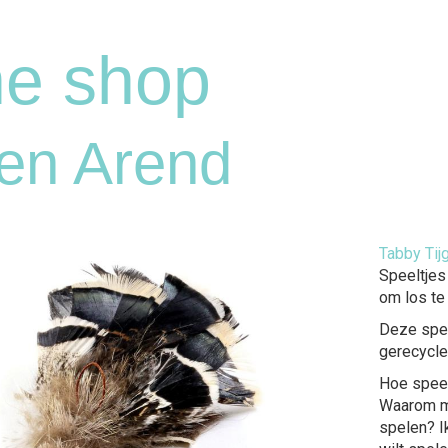
ne shop
en Arend
Tabby Tij
Speeltjes
om los te
Deze spee
gerecyclee
Hoe speel
Waarom mo
spelen? Ik