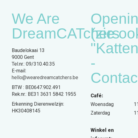
We Are
Openin
DreamCATchers
(zie oo
"Katte
Baudelokaai 13
9000 Gent
-
Tel.nr.: 09/310.40.35
E-mail:
Contac
hello@wearedreamcatchers.be
BTW : BE0647.902.491
Rek.nr.: BE31 3631 5842 1955
Café:
Erkenning Dierenwelzijn:
Woensdag
1
HK30408145
Zaterdag
1
Winkel en