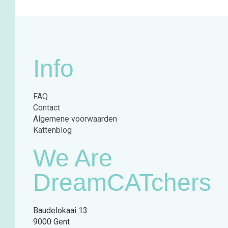
Info
FAQ
Contact
Algemene voorwaarden
Kattenblog
We Are
DreamCATchers
Baudelokaai 13
9000 Gent