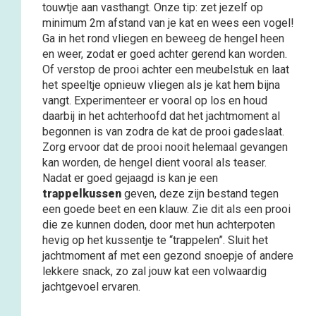
touwtje aan vasthangt. Onze tip: zet jezelf op
minimum 2m afstand van je kat en wees een vogel!
Ga in het rond vliegen en beweeg de hengel heen
en weer, zodat er goed achter gerend kan worden.
Of verstop de prooi achter een meubelstuk en laat
het speeltje opnieuw vliegen als je kat hem bijna
vangt. Experimenteer er vooral op los en houd
daarbij in het achterhoofd dat het jachtmoment al
begonnen is van zodra de kat de prooi gadeslaat.
Zorg ervoor dat de prooi nooit helemaal gevangen
kan worden, de hengel dient vooral als teaser.
Nadat er goed gejaagd is kan je een
trappelkussen
geven, deze zijn bestand tegen
een goede beet en een klauw. Zie dit als een prooi
die ze kunnen doden, door met hun achterpoten
hevig op het kussentje te “trappelen”. Sluit het
jachtmoment af met een gezond snoepje of andere
lekkere snack, zo zal jouw kat een volwaardig
jachtgevoel ervaren.