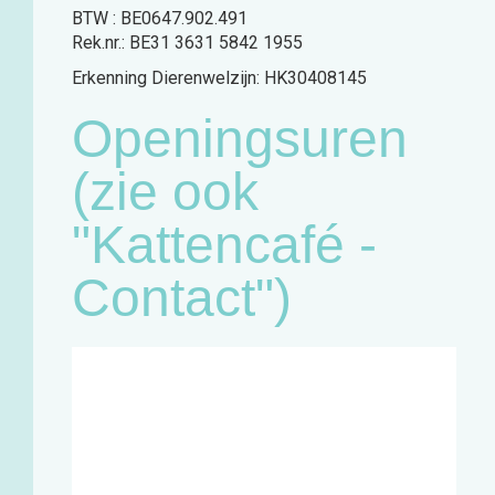
BTW : BE0647.902.491
Rek.nr.: BE31 3631 5842 1955
Erkenning Dierenwelzijn: HK30408145
Openingsuren
(zie ook
"Kattencafé -
Contact")
Café:
Woensdag
11u - 18u
Zaterdag
11u - 18u
Winkel en