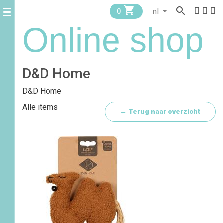


0
Online shop
D&D Home
D&D Home
Alle items
← Terug naar overzicht