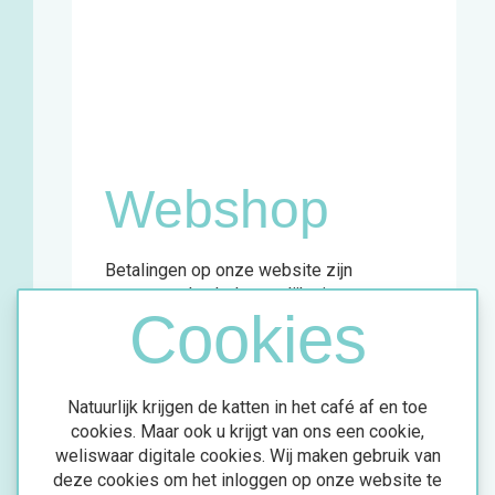
infopunt:
Maandag
13u - 17u
Woensdag
11u - 18u
Vrijdag
13u - 18u
Zaterdag
11u - 18u
Webshop
Betalingen op onze website zijn
momenteel enkel mogelijk via
Cookies
overschrijving.
Meer info vind je in de bevestigingsmail
van jouw aankoop.
Natuurlijk krijgen de katten in het café af en toe
cookies. Maar ook u krijgt van ons een cookie,
weliswaar digitale cookies. Wij maken gebruik van
deze cookies om het inloggen op onze website te