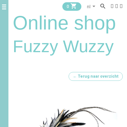


0
Online shop
Fuzzy Wuzzy
← Terug naar overzicht