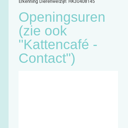
Erkenning Dierenwelzijn: HK30408145
Openingsuren
(zie ook
"Kattencafé -
Contact")
Café:
Woensdag
11u - 18u
Zaterdag
11u - 18u
Winkel en
infopunt:
Maandag
13u - 17u