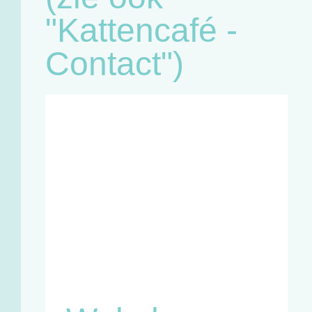
"Kattencafé -
Contact")
Café:
Woensdag
11u - 18u
Zaterdag
11u - 18u
Winkel en
infopunt:
Maandag
13u - 17u
Woensdag
11u - 18u
Vrijdag
13u - 18u
Zaterdag
11u - 18u