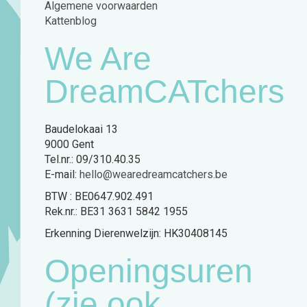
Algemene voorwaarden
Kattenblog
We Are
DreamCATchers
Baudelokaai 13
9000 Gent
Tel.nr.: 09/310.40.35
E-mail:
hello@wearedreamcatchers.be
BTW : BE0647.902.491
Rek.nr.: BE31 3631 5842 1955
Erkenning Dierenwelzijn: HK30408145
Openingsuren
(zie ook