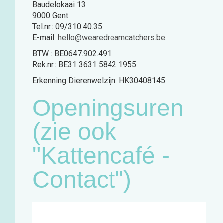
Baudelokaai 13
9000 Gent
Tel.nr.: 09/310.40.35
E-mail:
hello@wearedreamcatchers.be
BTW : BE0647.902.491
Rek.nr.: BE31 3631 5842 1955
Erkenning Dierenwelzijn: HK30408145
Openingsuren
(zie ook
"Kattencafé -
Contact")
Café:
Woensdag
11u - 18u