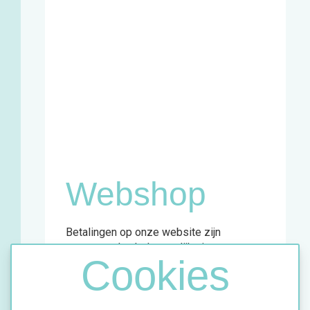
Zaterdag
11u - 18u
Winkel en
infopunt:
Maandag
13u - 17u
Woensdag
11u - 18u
Vrijdag
13u - 18u
Zaterdag
11u - 18u
Webshop
Betalingen op onze website zijn
momenteel enkel mogelijk via
Cookies
overschrijving.
Meer info vind je in de bevestigingsmail
van jouw aankoop.