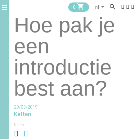


0
Hoe pak je
een
introductie
best aan?
29/03/2019
Katten
Delen