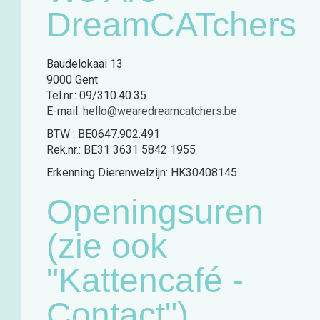
DreamCATchers
Baudelokaai 13
9000 Gent
Tel.nr.: 09/310.40.35
E-mail:
hello@wearedreamcatchers.be
BTW : BE0647.902.491
Rek.nr.: BE31 3631 5842 1955
Erkenning Dierenwelzijn: HK30408145
Openingsuren
(zie ook
"Kattencafé -
Contact")