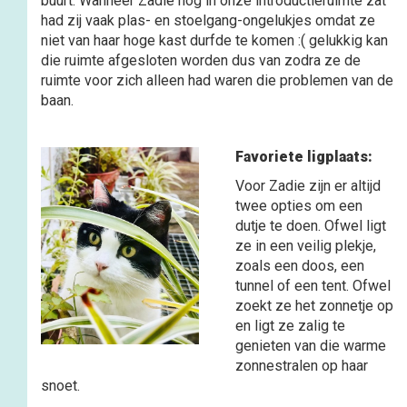
buurt. Wanneer Zadie nog in onze introductieruimte zat
had zij vaak plas- en stoelgang-ongelukjes omdat ze
niet van haar hoge kast durfde te komen :( gelukkig kan
die ruimte afgesloten worden dus van zodra ze de
ruimte voor zich alleen had waren die problemen van de
baan.
Favoriete ligplaats:
Voor Zadie zijn er altijd
twee opties om een
dutje te doen. Ofwel ligt
ze in een veilig plekje,
zoals een doos, een
tunnel of een tent. Ofwel
zoekt ze het zonnetje op
en ligt ze zalig te
genieten van die warme
zonnestralen op haar
snoet.