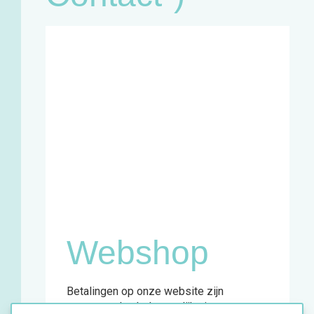
Café:
Woensdag
11u - 18u
Zaterdag
11u - 18u
Winkel en
infopunt:
Maandag
13u - 17u
Woensdag
11u - 18u
Vrijdag
13u - 18u
Zaterdag
11u - 18u
Webshop
Betalingen op onze website zijn
momenteel enkel mogelijk via