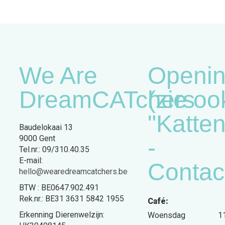
We Are
Openin
DreamCATchers
(zie oo
"Katte
Baudelokaai 13
9000 Gent
-
Tel.nr.: 09/310.40.35
E-mail:
Contac
hello@wearedreamcatchers.be
BTW : BE0647.902.491
Rek.nr.: BE31 3631 5842 1955
Café:
Erkenning Dierenwelzijn:
Woensdag
1