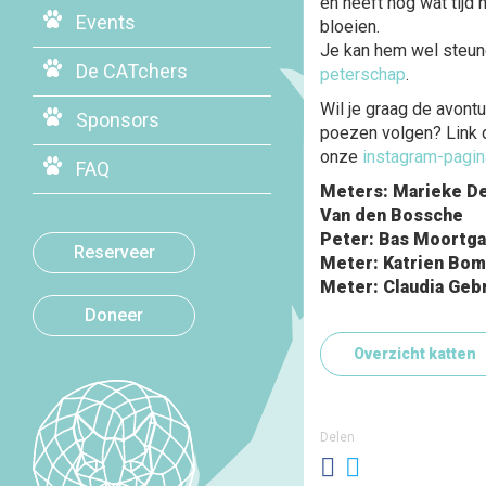
en heeft nog wat tijd
Events
bloeien.
Je kan hem wel steu
De CATchers
peterschap
.
Wil je graag de avont
Sponsors
poezen volgen? Link 
onze
instagram-pagin
FAQ
Meters: Marieke D
Van den Bossche
Peter: Bas Moortga
Reserveer
Meter: Katrien Bo
Meter: Claudia Geb
Doneer
Overzicht katten
Delen