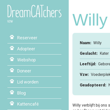
Willy
Reserveer
Naam:
Willy
Adopteer
Geslacht:
Kater
Webshop
Leeftijd:
Gebore
Doneer
Vzw:
Voederple
Lid worden
Geadopteerd:
N
Blog
Kattencafé
Willy verblijft bij ons