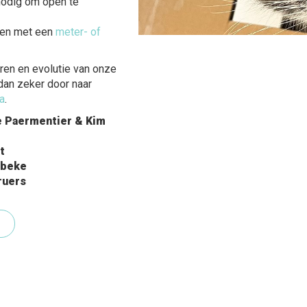
 nodig om open te
nen met een
meter- of
uren en evolutie van onze
dan zeker door naar
a
.
e Paermentier & Kim
t
mbeke
ruers