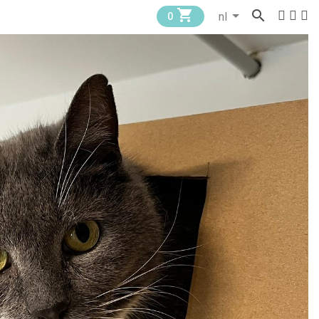


0