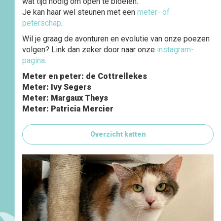
wat tijd nodig om open te bloeien.
Je kan haar wel steunen met een
meter- of
peterschap
.
Wil je graag de avonturen en evolutie van onze poezen
volgen? Link dan zeker door naar onze
instagram-
pagina
.
Meter en peter: de Cottrellekes
Meter: Ivy Segers
Meter: Margaux Theys
Meter: Patricia Mercier
Overzicht katten