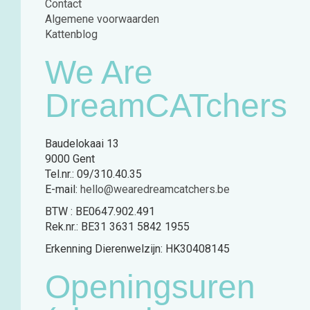
Contact
Algemene voorwaarden
Kattenblog
We Are
DreamCATchers
Baudelokaai 13
9000 Gent
Tel.nr.: 09/310.40.35
E-mail:
hello@wearedreamcatchers.be
BTW : BE0647.902.491
Rek.nr.: BE31 3631 5842 1955
Erkenning Dierenwelzijn: HK30408145
Openingsuren