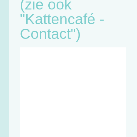
(zie ook
"Kattencafé -
Contact")
Café:
Woensdag
11u - 18u
Zaterdag
11u - 18u
Winkel en
infopunt:
Maandag
13u - 17u
Woensdag
11u - 18u
Vrijdag
13u - 18u
Zaterdag
11u - 18u