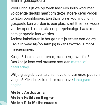
Brian is geadopteerd.
Voor Brian zijn we op zoek naar een thuis waar men
voldoende geduld heeft om deze stoere kerel verder
te laten openbloeien. Een thuis waar veel met hem
gespeeld kan worden is een plus, want Brian zal vooral
verder open bloeien als er op regelmatige basis met
hem gespeeld kan worden.
Andere huisdieren in het gezin zijn echter een
no go
.
Een tuin waar hij (op termijn) in kan ravotten is mooi
meegenomen.
Kan je Brian niet adopteren, maar ben je wel fan?
Dan kan je hem wel steunen met een
meter- of
peterschap
.
Wil je graag de avonturen en evolutie van onze poezen
volgen? Klik dan zeker door naar onze
instagram-
pagina
.
Meter: An Justens
Meter: Kathleen Beghyn
Meter: Rita Matheeussen