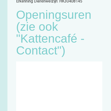
Erkenning Dierenwelzijn: HK30408145
Openingsuren
(zie ook
"Kattencafé -
Contact")
Café:
Woensdag
11u - 18u
Zaterdag
11u - 18u
Winkel en
infopunt:
Maandag
13u - 17u