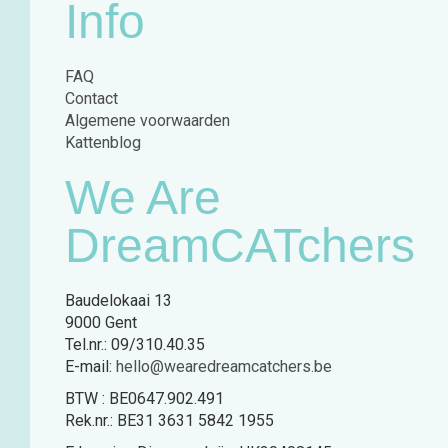
Info
FAQ
Contact
Algemene voorwaarden
Kattenblog
We Are
DreamCATchers
Baudelokaai 13
9000 Gent
Tel.nr.: 09/310.40.35
E-mail:
hello@wearedreamcatchers.be
BTW : BE0647.902.491
Rek.nr.: BE31 3631 5842 1955