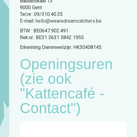
Baudelokaai 13
9000 Gent
Tel.nr.: 09/310.40.35
E-mail:
hello@wearedreamcatchers.be
BTW : BE0647.902.491
Rek.nr.: BE31 3631 5842 1955
Erkenning Dierenwelzijn: HK30408145
Openingsuren
(zie ook
"Kattencafé -
Contact")
Café:
Woensdag
11u - 18u