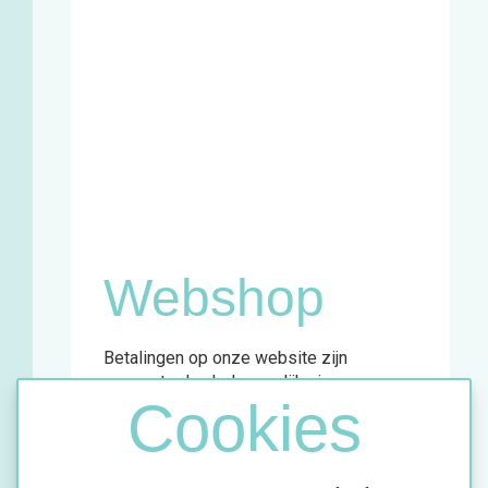
Zaterdag
11u - 18u
Winkel en
infopunt:
Maandag
13u - 17u
Woensdag
11u - 18u
Vrijdag
13u - 18u
Zaterdag
11u - 18u
Webshop
Betalingen op onze website zijn
momenteel enkel mogelijk via
Cookies
overschrijving.
Meer info vind je in de bevestigingsmail
van jouw aankoop.