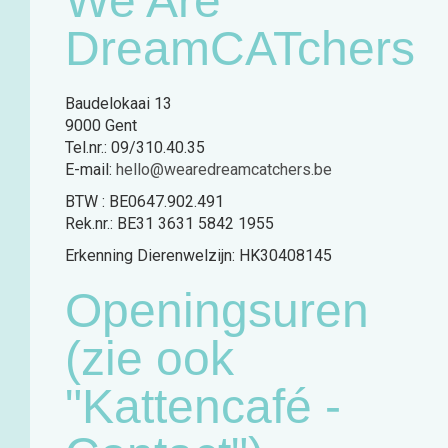
We Are
DreamCATchers
Baudelokaai 13
9000 Gent
Tel.nr.: 09/310.40.35
E-mail:
hello@wearedreamcatchers.be
BTW : BE0647.902.491
Rek.nr.: BE31 3631 5842 1955
Erkenning Dierenwelzijn: HK30408145
Openingsuren
(zie ook
"Kattencafé -