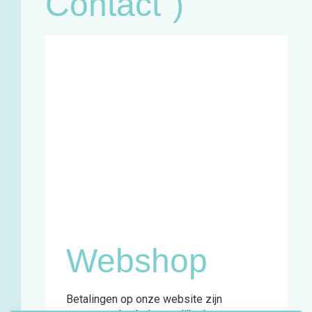
Contact")
Café:
Woensdag
11u - 18u
Zaterdag
11u - 18u
Winkel en
infopunt:
Maandag
13u - 17u
Woensdag
11u - 18u
Vrijdag
13u - 18u
Zaterdag
11u - 18u
Webshop
Betalingen op onze website zijn