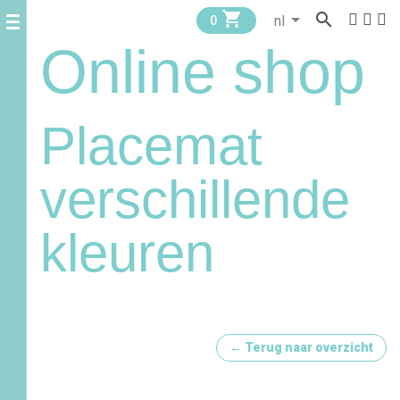


0
Online shop
Placemat
verschillende
kleuren
← Terug naar overzicht