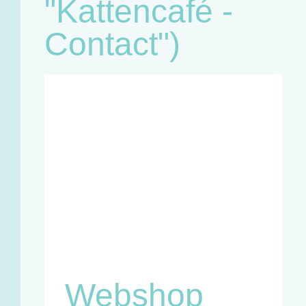
"Kattencafé -
Contact")
Café:
Woensdag
11u - 18u
Zaterdag
11u - 18u
Winkel en
infopunt:
Maandag
13u - 17u
Woensdag
11u - 18u
Vrijdag
13u - 18u
Zaterdag
11u - 18u
Webshop