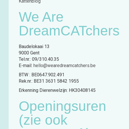
Kattenblog
We Are
DreamCATchers
Baudelokaai 13
9000 Gent
Tel.nr.: 09/310.40.35
E-mail:
hello@wearedreamcatchers.be
BTW : BE0647.902.491
Rek.nr.: BE31 3631 5842 1955
Erkenning Dierenwelzijn: HK30408145
Openingsuren
(zie ook