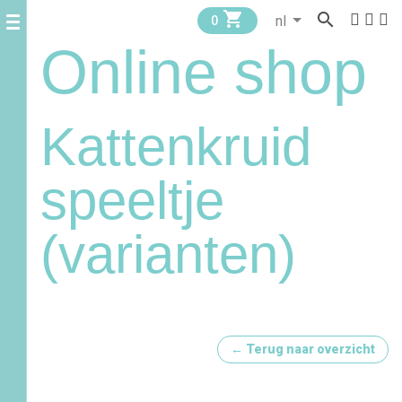


0
Online shop
Kattenkruid
speeltje
(varianten)
← Terug naar overzicht