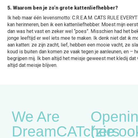
5. Waarom ben je zo’n grote kattenliefhebber?
Ik heb maar één levensmotto: C.R.E.A.M. CATS RULE EVERY
kan herinneren, ben ik een kattenliefhebber. Moest mijn eers
dan was het vast en zeker wel “poes”. Misschien had het bek
jonge leeftijd er wel iets mee te maken. Ik denk niet dat ik 
aan katten: ze zijn zacht, lief, hebben een mooie vacht, ze s
koud is buiten dan komen ze vaak tegen je aanleunen, en – h
begrijpen mij. Ik ben altijd het meisje geweest met kledij dat 
altijd dat meisje blijven.
We Are
Openin
DreamCATchers
(zie oo