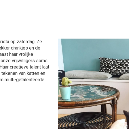
rista op zaterdag. Ze
lekker drankjes en de
aast haar vrolijke
 onze vrijwilligers soms
aar creatieve talent laat
t tekenen van katten en
om multi-getalenteerde