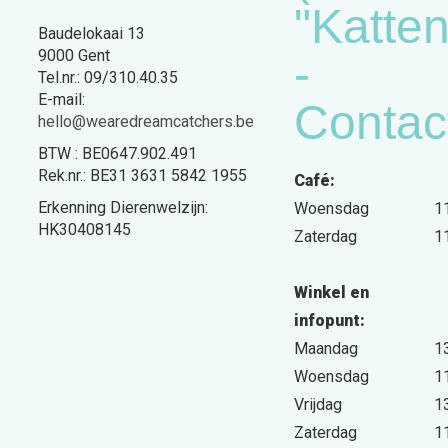
"Katte
Baudelokaai 13
9000 Gent
-
Tel.nr.: 09/310.40.35
E-mail:
Contac
hello@wearedreamcatchers.be
BTW : BE0647.902.491
Rek.nr.: BE31 3631 5842 1955
Café:
Erkenning Dierenwelzijn:
Woensdag
1
HK30408145
Zaterdag
1
Winkel en
infopunt:
Maandag
1
Woensdag
1
Vrijdag
1
Zaterdag
1