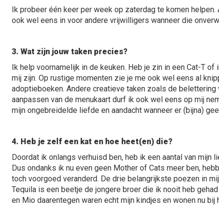
Ik probeer één keer per week op zaterdag te komen helpen. Al
ook wel eens in voor andere vrijwilligers wanneer die onve
3. Wat zijn jouw taken precies?
Ik help voornamelijk in de keuken. Heb je zin in een Cat-T of 
mij zijn. Op rustige momenten zie je me ook wel eens al kn
adoptieboeken. Andere creatieve taken zoals de belettering v
aanpassen van de menukaart durf ik ook wel eens op mij nem
mijn ongebreidelde liefde en aandacht wanneer er (bijna) geen
4. Heb je zelf een kat en hoe heet(en) die?
Doordat ik onlangs verhuisd ben, heb ik een aantal van mijn l
Dus ondanks ik nu even geen Mother of Cats meer ben, hebb
toch voorgoed veranderd. De drie belangrijkste poezen in mij
Tequila is een beetje de jongere broer die ik nooit heb gehad
en Mio daarentegen waren echt mijn kindjes en wonen nu bij