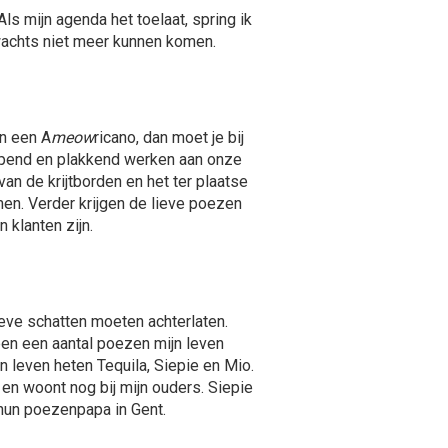
s mijn agenda het toelaat, spring ik
rwachts niet meer kunnen komen.
in een A
meow
ricano, dan moet je bij
ippend en plakkend werken aan onze
an de krijtborden en het ter plaatse
en. Verder krijgen de lieve poezen
 klanten zijn.
ieve schatten moeten achterlaten.
en een aantal poezen mijn leven
n leven heten Tequila, Siepie en Mio.
 en woont nog bij mijn ouders. Siepie
 hun poezenpapa in Gent.