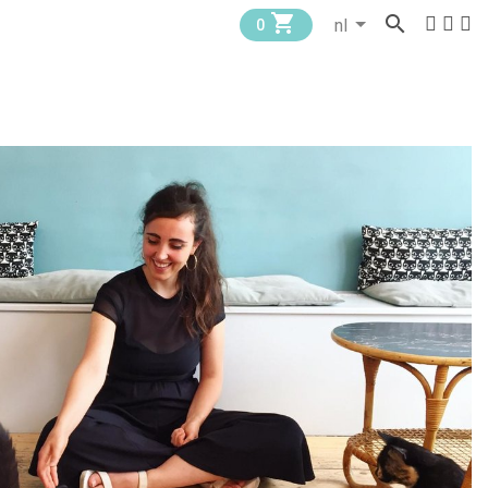


0